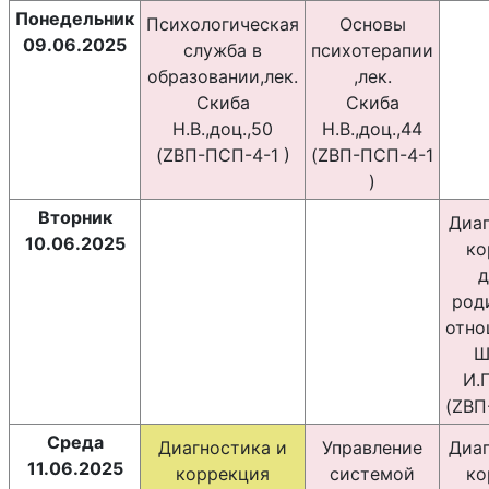
Понедельник
Психологическая
Основы
09.06.2025
служба в
психотерапии
образовании,лек.
,лек.
Скиба
Скиба
Н.В.,доц.,50
Н.В.,доц.,44
(ZВП-ПСП-4-1 )
(ZВП-ПСП-4-1
)
Вторник
Диаг
10.06.2025
ко
д
род
отно
Ш
И.П
(ZВП
Среда
Диагностика и
Управление
Диаг
11.06.2025
коррекция
системой
ко