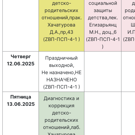
детско-
социальной
д
родительских
защиты
род
отношений,прак.
детства,лек.
отно
Хачатурова
Егизарьянц
Ш
Д.А.,пр,43
М.Н., доц.,6
И.П
(ZВП-ПСП-4-1 )
(ZВП-ПСП-4-1
(ZВП
)
Четверг
Праздничный
12.06.2025
выходной,
Не назначено,НЕ
НАЗНАЧЕНО
(ZВП-ПСП-4-1 )
Пятница
Диагностика и
13.06.2025
коррекция
детско-
родительских
отношений,лаб.
Хачатурова