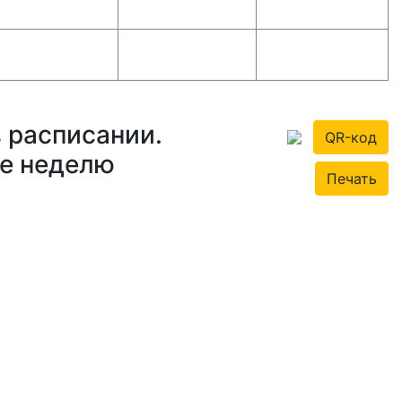
 расписании.
QR-код
те неделю
Печать