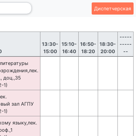
Диспетчерская
-----
13:30-
15:10-
16:50-
18:30-
-----
0
15:00
16:40
18:20
20:00
--
 литературы
озрождения,лек.
, доц.,35
-1)
ек.
овый зал АГПУ
-1)
ому языку,лек.
роф.,1