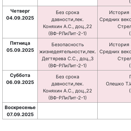
Четверг
Без срока
История 
04.09.2025
давности,лек.
Средних веко
Коняхин А.С., доц.,22
Стрел
(ВФ-РЛиЛит-2-1)
Пятница
Безопасность
История 
05.09.2025
жизнедеятельности,лек.
Средних веко
Дегтярева С.С., доц.,3
Стрел
(ВФ-РЛиЛит-2-1)
Суббота
Без срока
06.09.2025
давности,лек.
Олешко Т.И
Коняхин А.С., доц.,22
(ВФ-РЛиЛит-2-1)
Воскресенье
07.09.2025