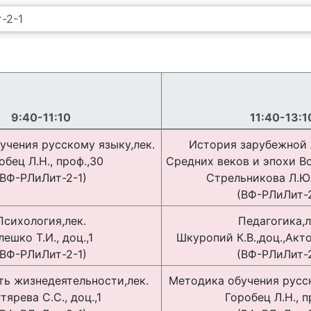
9:40-11:10
11:40-13:1
учения русскому языку,лек.
История зарубежной
обец Л.Н., проф.,30
Средних веков и эпохи В
(ВФ-РЛиЛит-2-1)
Стрельникова Л.Ю.
(ВФ-РЛиЛит-2
Психология,лек.
Педагогика,л
лешко Т.И., доц.,1
Шкуропий К.В.,доц.,Акт
(ВФ-РЛиЛит-2-1)
(ВФ-РЛиЛит-2
ть жизнедеятельности,лек.
Методика обучения русск
тярева С.С., доц.,1
Горобец Л.Н., п