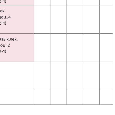
-1)
ек.
доц.,4
-1)
зык,лек.
оц.,2
-1)