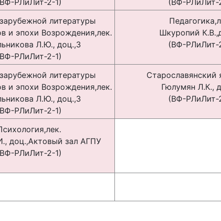
(ВФ-РЛиЛит-2-1)
(ВФ-РЛиЛит-2
зарубежной литературы
Педагогика,л
в и эпохи Возрождения,лек.
Шкуропий К.В.,
ьникова Л.Ю., доц.,3
(ВФ-РЛиЛит-2
(ВФ-РЛиЛит-2-1)
зарубежной литературы
Старославянский я
в и эпохи Возрождения,лек.
Гюлумян Л.К., д
ьникова Л.Ю., доц.,3
(ВФ-РЛиЛит-2
(ВФ-РЛиЛит-2-1)
Психология,лек.
., доц.,Актовый зал АГПУ
(ВФ-РЛиЛит-2-1)