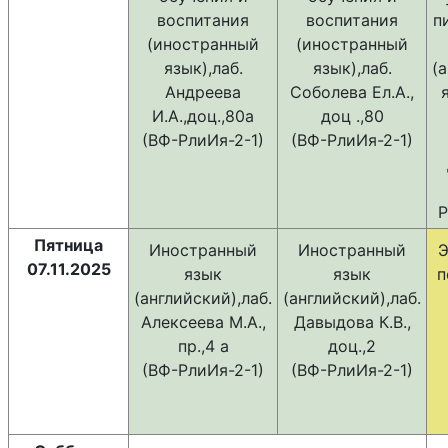
воспитания
воспитания
п
(иностранный
(иностранный
язык),лаб.
язык),лаб.
(
Андреева
Соболева Ел.А.,
И.А.,доц.,80а
доц .,80
(ВФ-РлиИя-2-1)
(ВФ-РлиИя-2-1)
Р
Пятница
Иностранный
Иностранный
Э
07.11.2025
язык
язык
п
(английский),лаб.
(английский),лаб.
Алексеева М.А.,
Давыдова К.В.,
пр.,4 а
доц.,2
(ВФ-РлиИя-2-1)
(ВФ-РлиИя-2-1)