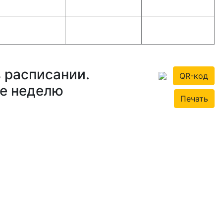
 расписании.
QR-код
те неделю
Печать