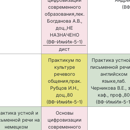
цифровизации
Андрее
современного
(ВФ
образования,лек.
Богданова А.В.,
доц.,НЕ
НАЗНАЧЕНО
(ВФ-ИяиИя-5-1)
дист
Практикум по
Практика устно
культуре
письменной речи
речевого
английском
общения,прак.
языке,лаб.
Рубцов И.Н.,
Черникова В.Е., з
доц.,80
каф., проф.,80
(ВФ-ИяиИя-5-1)
(ВФ-ИяиИя-5-1
актика устной и
Основы
сьменной речи на
цифровизации
немецком
современного