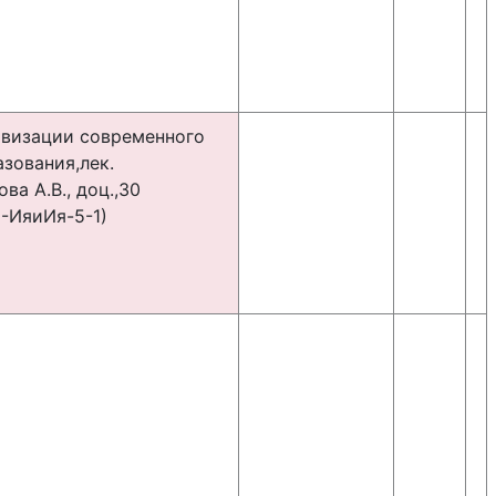
визации современного
азования,лек.
ва А.В., доц.,30
-ИяиИя-5-1)