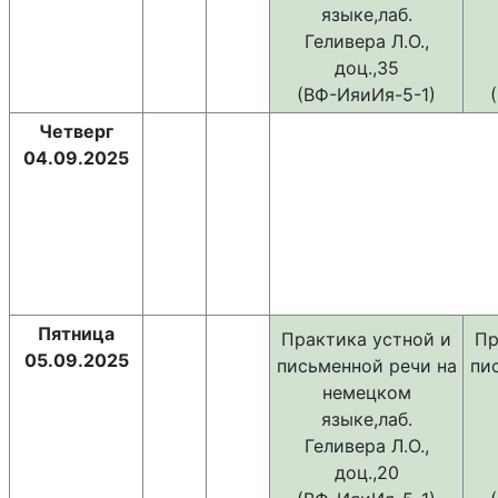
языке,лаб.
Геливера Л.О.,
доц.,35
(ВФ-ИяиИя-5-1)
Четверг
04.09.2025
Пятница
Практика устной и
Пр
05.09.2025
письменной речи на
пи
немецком
языке,лаб.
Геливера Л.О.,
доц.,20