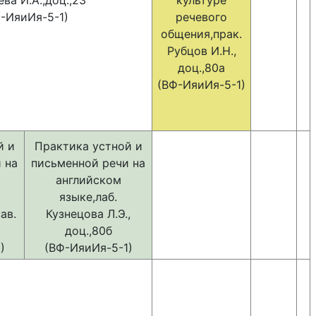
ва И.А.,доц.,23
культуре
-ИяиИя-5-1)
речевого
общения,прак.
Рубцов И.Н.,
доц.,80а
(ВФ-ИяиИя-5-1)
й и
Практика устной и
 на
письменной речи на
английском
языке,лаб.
ав.
Кузнецова Л.Э.,
доц.,80б
)
(ВФ-ИяиИя-5-1)