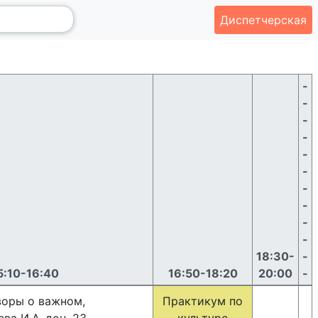
Диспетчерская
-
-
-
-
-
-
-
-
-
-
18:30-
-
5:10-16:40
16:50-18:20
20:00
-
воры о важном,
Практикум по