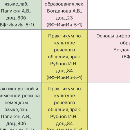
языке,лаб.
образования,лек.
Папикян А.В.,
Богданова А.В.,
доц.,80б
доц.,23
(ВФ-ИяиИя-5-1)
(ВФ-ИяиИя-5-1)
Практикум по
Основы цифро
культуре
обр
речевого
Богдано
общения,прак.
(ВФ
Рубцов И.Н.,
доц.,84
(ВФ-ИяиИя-5-1)
актика устной и
Практикум по
сьменной речи на
культуре
немецком
речевого
языке,лаб.
общения,прак.
Папикян А.В.,
Рубцов И.Н.,
доц.,80б
доц.,84