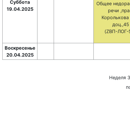
Суббота
Общее недора
19.04.2025
речи ,пра
Королькова 
доц.,45
(ZВП-ЛОГ-5
Воскресенье
20.04.2025
Неделя
п