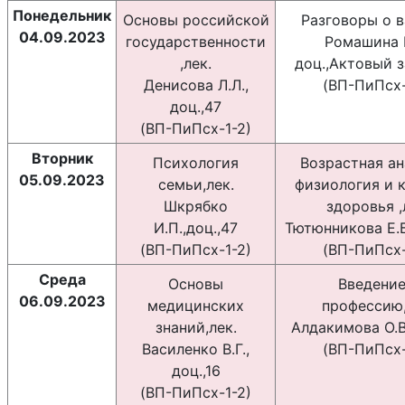
Понедельник
Основы российской
Разговоры о 
04.09.2023
государственности
Ромашина Е
,лек.
доц.,Актовый 
Денисова Л.Л.,
(BП-ПиПсх-
доц.,47
(BП-ПиПсх-1-2)
Вторник
Психология
Возрастная а
05.09.2023
семьи,лек.
физиология и 
Шкрябко
здоровья ,
И.П.,доц.,47
Тютюнникова Е.Б.
(BП-ПиПсх-1-2)
(BП-ПиПсх-
Среда
Основы
Введение
06.09.2023
медицинских
профессию,
знаний,лек.
Алдакимова О.В.
Василенко В.Г.,
(BП-ПиПсх-
доц.,16
(BП-ПиПсх-1-2)