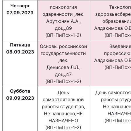
Четверг
психология
Технолог
07.09.2023
одаренности ,лек.
здоровьесбере
Арутюнян А.А.,
образовании
доц.,89
Алдакимова О.В.
(BП-ПиПсх-1-2)
(BП-ПиПсх-
Пятница
Основы российской
Введение
08.09.2023
государственности
профессию,
,лек.
Алдакимова О.В
Денисова Л.Л.,
(BП-ПиПсх-
доц.,47
(BП-ПиПсх-1-2)
Суббота
День
День самостоя
09.09.2023
самостоятельной
работы студ
работы студентов,
Не назначе
Не назначено,НЕ
НАЗНАЧЕ
НАЗНАЧЕНО
(BП-ПиПсх-
(BП-ПиПсх-1-2)