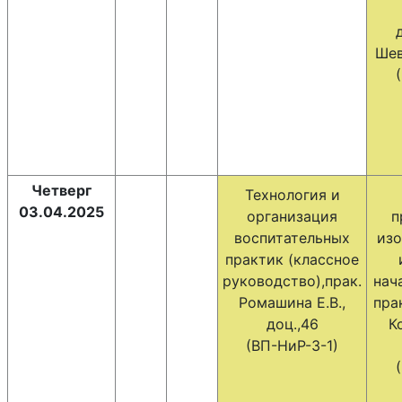
Шев
Четверг
Технология и
03.04.2025
организация
п
воспитательных
изо
практик (классное
руководство),прак.
нач
Ромашина Е.В.,
пра
доц.,46
К
(ВП-НиР-3-1)