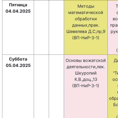
Пятница
Методы
Т
04.04.2025
математической
обработки
во
данных,прак.
пра
Шевелева Д.С,пр,9
рук
(ВП-НиР-3-1)
Суббота
Основы вожатской
Д
05.04.2025
деятельности,лек.
Шкуропий
"Т
К.В.,доц.,13
ос
(ВП-НиР-3-1)
обр
Бо