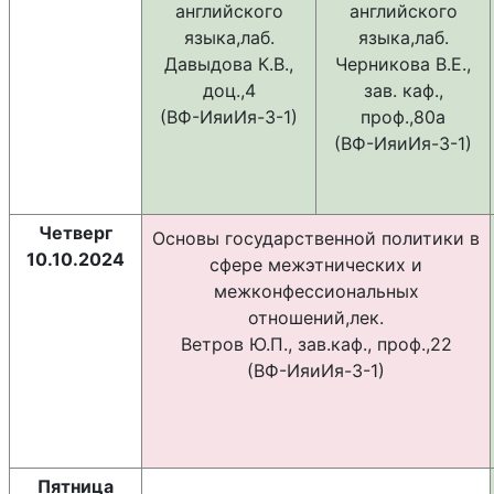
английского
английского
языка,лаб.
языка,лаб.
Давыдова К.В.,
Черникова В.Е.,
доц.,4
зав. каф.,
(ВФ-ИяиИя-3-1)
проф.,80а
(ВФ-ИяиИя-3-1)
Четверг
Основы государственной политики в
10.10.2024
сфере межэтнических и
межконфессиональных
отношений,лек.
Ветров Ю.П., зав.каф., проф.,22
(ВФ-ИяиИя-3-1)
Пятница